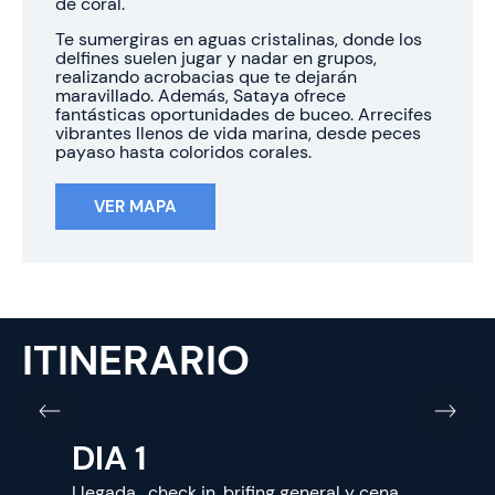
de coral.
Te sumergiras en aguas cristalinas, donde los
delfines suelen jugar y nadar en grupos,
realizando acrobacias que te dejarán
maravillado. Además, Sataya ofrece
fantásticas oportunidades de buceo. Arrecifes
vibrantes llenos de vida marina, desde peces
payaso hasta coloridos corales.
VER MAPA
ITINERARIO
DIA 1
Llegada, check in, brifing general y cena.